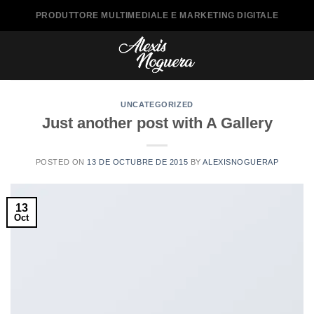
Saltar
PRODUTTORE MULTIMEDIALE E MARKETING DIGITALE
al
contenido
UNCATEGORIZED
Just another post with A Gallery
POSTED ON
13 DE OCTUBRE DE 2015
BY
ALEXISNOGUERAP
13
Oct