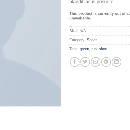
blandit lacus posuere.
This product is currently out of s
unavailable.
SKU:
N/A
Category:
Shoes
Tags:
green
,
run
,
shoe