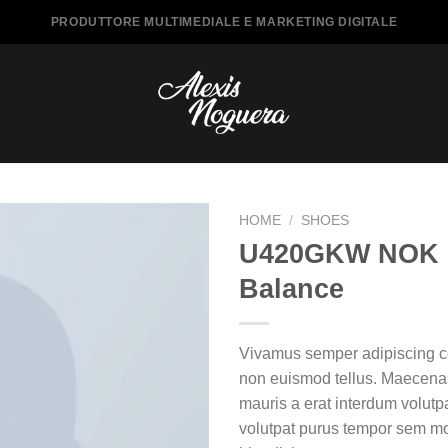
PRODUTTORE MULTIMEDIALE E MARKETING DIGITALE
HOME
/
SHOES
U420GKW NOK 
Balance
Vivamus semper adipiscing co
non euismod tellus. Maecen
mauris a erat interdum volutp
volutpat purus tempor sem mo