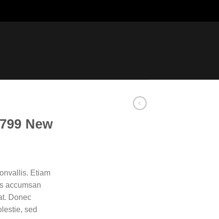
799 New
nvallis. Etiam
as accumsan
at. Donec
lestie, sed